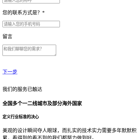
您的联系方式是？
*
留言
下一步
贵公司预算范围是？
我们的服务已触达
全国多个一二线城市及部分海外国家
贵公司的团队规模是？
定义行业标准的决心
美观的设计瞬间夺人眼球，而扎实的技术实力需要多年默默积
目前主要的营销渠道是？
累，看得到的看不到的我们都努力做到好。