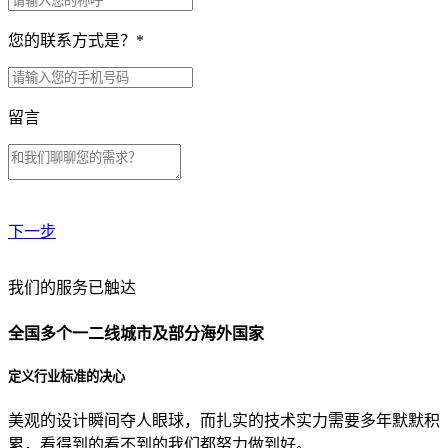
您的联系方式是？
*
留言
下一步
贵公司预算范围是？
我们的服务已触达
全国多个一二线城市及部分海外国家
贵公司的团队规模是？
定义行业标准的决心
美观的设计瞬间夺人眼球，而扎实的技术实力需要多年默默积
目前主要的营销渠道是？
累，看得到的看不到的我们都努力做到好。