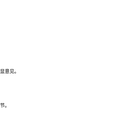
显意见。
节。