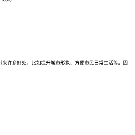
带来许多好处，比如提升城市形象、方便市民日常生活等。因