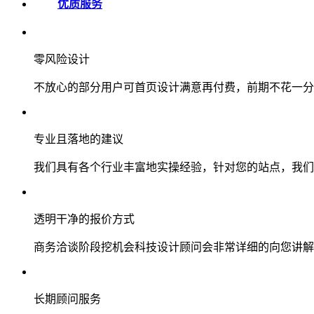
优质服务
零风险设计
不放心的部分用户可首页设计满意再付费，前期不花一分
专业且落地的建议
我们具有各个行业丰富地实操经验，针对您的站点，我们
透明干净的报价方式
商务洽谈阶段挖机会科技设计顾问会非常详细的向您讲解
长期顾问服务