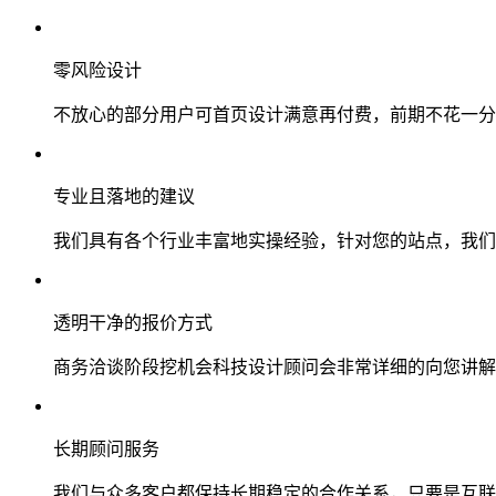
零风险设计
不放心的部分用户可首页设计满意再付费，前期不花一分
专业且落地的建议
我们具有各个行业丰富地实操经验，针对您的站点，我们
透明干净的报价方式
商务洽谈阶段挖机会科技设计顾问会非常详细的向您讲解
长期顾问服务
我们与众多客户都保持长期稳定的合作关系，只要是互联