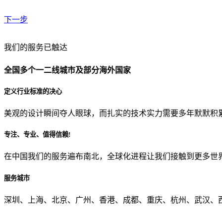
下一步
贵公司预算范围是？
我们的服务已触达
全国多个一二线城市及部分海外国家
贵公司的团队规模是？
定义行业标准的决心
美观的设计瞬间夺人眼球，而扎实的技术实力需要多年默默积
目前主要的营销渠道是？
专注、专业、值得信赖!
在中国我们的服务遍布南北，全球化进程让我们接触到更多世
从哪里了解到我们？
服务城市
上一步
确认发送
深圳、上海、北京、广州、香港、成都、重庆、杭州、武汉、西