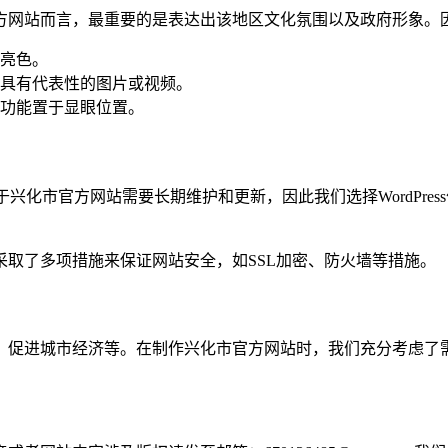
方网站而言，最重要的是表达出该地区文化氛围以及政府形象。
亮色。
具有代表性的图片或视频。
功能置于显眼位置。
化市官方网站需要长期维护和更新，因此我们选择WordPress作
取了多项措施来保证网站安全，如SSL加密、防火墙等措施。
、促进城市经济等。在制作兴化市官方网站时，我们充分考虑了需