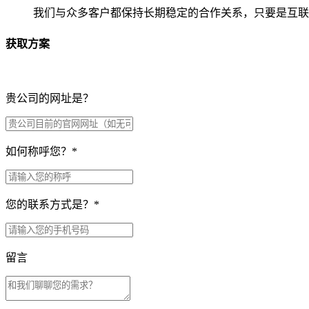
我们与众多客户都保持长期稳定的合作关系，只要是互联
获取方案
贵公司的网址是？
如何称呼您？
*
您的联系方式是？
*
留言