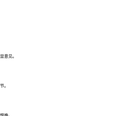
显意见。
节。
恨晚。