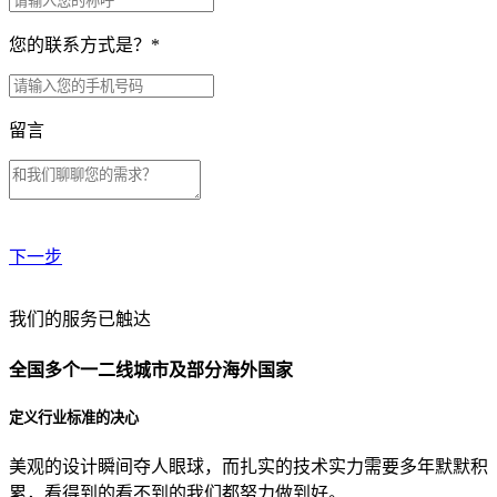
您的联系方式是？
*
留言
下一步
贵公司预算范围是？
我们的服务已触达
全国多个一二线城市及部分海外国家
贵公司的团队规模是？
定义行业标准的决心
美观的设计瞬间夺人眼球，而扎实的技术实力需要多年默默积
目前主要的营销渠道是？
累，看得到的看不到的我们都努力做到好。