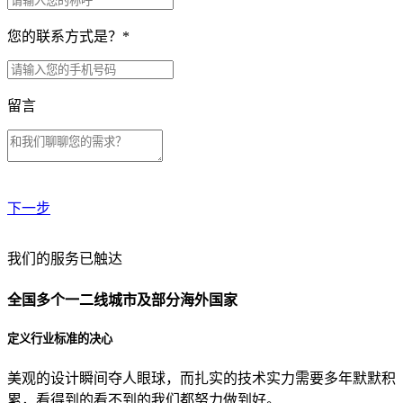
您的联系方式是？
*
留言
下一步
贵公司预算范围是？
我们的服务已触达
全国多个一二线城市及部分海外国家
贵公司的团队规模是？
定义行业标准的决心
美观的设计瞬间夺人眼球，而扎实的技术实力需要多年默默积
目前主要的营销渠道是？
累，看得到的看不到的我们都努力做到好。