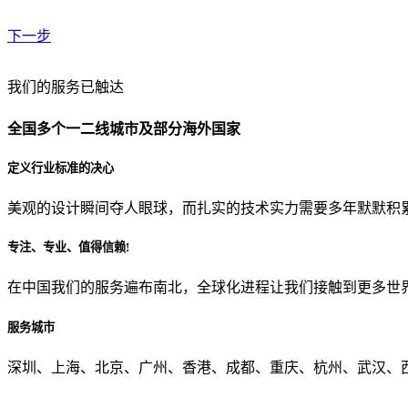
下一步
贵公司预算范围是？
我们的服务已触达
全国多个一二线城市及部分海外国家
贵公司的团队规模是？
定义行业标准的决心
美观的设计瞬间夺人眼球，而扎实的技术实力需要多年默默积
目前主要的营销渠道是？
专注、专业、值得信赖!
在中国我们的服务遍布南北，全球化进程让我们接触到更多世
从哪里了解到我们？
服务城市
上一步
确认发送
深圳、上海、北京、广州、香港、成都、重庆、杭州、武汉、西