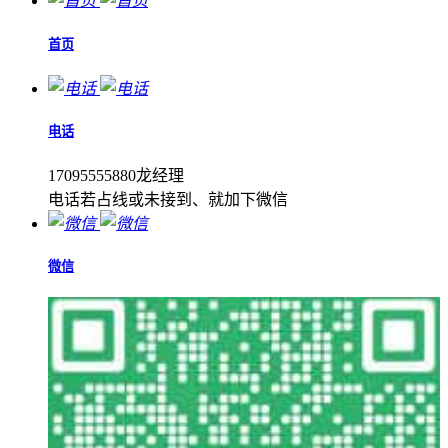
首页
电话
17095555880龙经理
电话若占线或未接到、就加下微信
微信