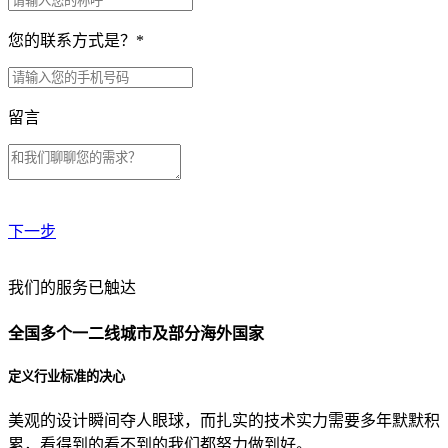
您的联系方式是？
*
留言
下一步
贵公司预算范围是？
我们的服务已触达
全国多个一二线城市及部分海外国家
贵公司的团队规模是？
定义行业标准的决心
美观的设计瞬间夺人眼球，而扎实的技术实力需要多年默默积
目前主要的营销渠道是？
累，看得到的看不到的我们都努力做到好。