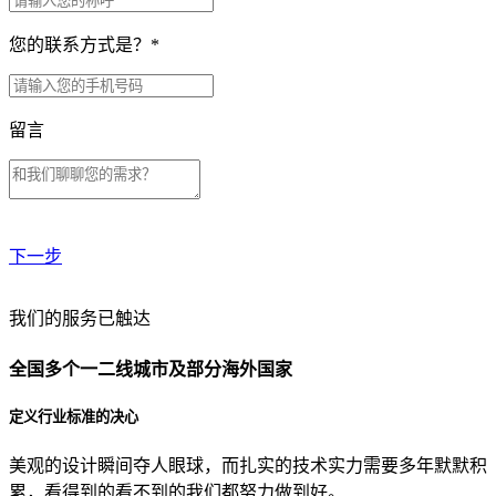
您的联系方式是？
*
留言
下一步
贵公司预算范围是？
我们的服务已触达
全国多个一二线城市及部分海外国家
贵公司的团队规模是？
定义行业标准的决心
美观的设计瞬间夺人眼球，而扎实的技术实力需要多年默默积
目前主要的营销渠道是？
累，看得到的看不到的我们都努力做到好。