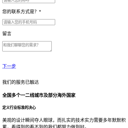
您的联系方式是？
*
留言
下一步
贵公司预算范围是？
我们的服务已触达
全国多个一二线城市及部分海外国家
贵公司的团队规模是？
定义行业标准的决心
美观的设计瞬间夺人眼球，而扎实的技术实力需要多年默默积
目前主要的营销渠道是？
累，看得到的看不到的我们都努力做到好。