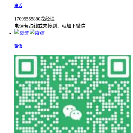
电话
17095555880龙经理
电话若占线或未接到、就加下微信
微信