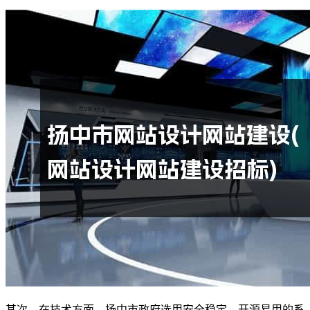
其次，在技术方面，扬中市政府选用安全稳定、开源易用的系