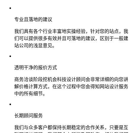
专业且落地的建议
我们具有各个行业丰富地实操经验，针对您的站点，我
们可以提供很多有效并且可落地的建议，区别于一般建
站公司的浅显意见。
透明干净的报价方式
商务洽谈阶段挖机会科技设计顾问会非常详细的向您讲
解价格计算方式，在这个过程中您会得知网站设计服务
中的所有细节。
长期顾问服务
我们与众多客户都保持长期稳定的合作关系，只要是互