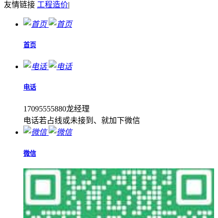
友情链接
工程造价
|
首页
电话
17095555880龙经理
电话若占线或未接到、就加下微信
微信