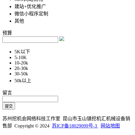
建站+优化推广
微信小程序定制
其他
预算
5K以下
5-10K
10-20k
20-30k
30-50k
50k以上
留言
苏州挖机会网络科技工作室 昆山市玉山镇挖机汇机械设备销
售部 Copyright © 2024
苏ICP备18029099号-3
网站地图