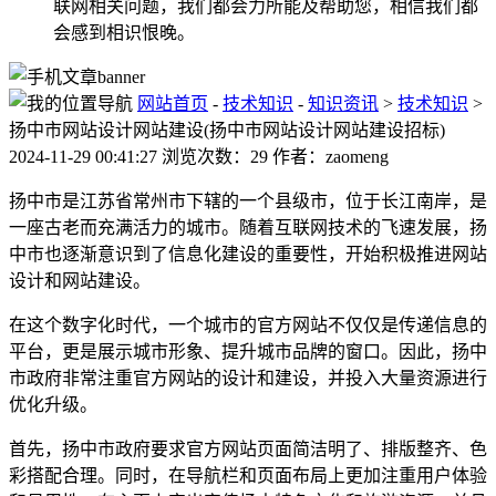
联网相关问题，我们都会力所能及帮助您，相信我们都
会感到相识恨晚。
网站首页
-
技术知识
-
知识资讯
>
技术知识
>
扬中市网站设计网站建设(扬中市网站设计网站建设招标)
2024-11-29 00:41:27 浏览次数：29 作者：zaomeng
扬中市是江苏省常州市下辖的一个县级市，位于长江南岸，是
一座古老而充满活力的城市。随着互联网技术的飞速发展，扬
中市也逐渐意识到了信息化建设的重要性，开始积极推进网站
设计和网站建设。
在这个数字化时代，一个城市的官方网站不仅仅是传递信息的
平台，更是展示城市形象、提升城市品牌的窗口。因此，扬中
市政府非常注重官方网站的设计和建设，并投入大量资源进行
优化升级。
首先，扬中市政府要求官方网站页面简洁明了、排版整齐、色
彩搭配合理。同时，在导航栏和页面布局上更加注重用户体验