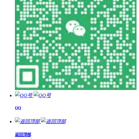
QQ
返回顶部