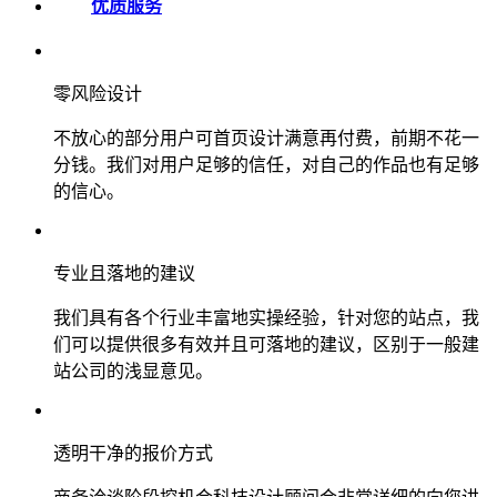
优质服务
零风险设计
不放心的部分用户可首页设计满意再付费，前期不花一
分钱。我们对用户足够的信任，对自己的作品也有足够
的信心。
专业且落地的建议
我们具有各个行业丰富地实操经验，针对您的站点，我
们可以提供很多有效并且可落地的建议，区别于一般建
站公司的浅显意见。
透明干净的报价方式