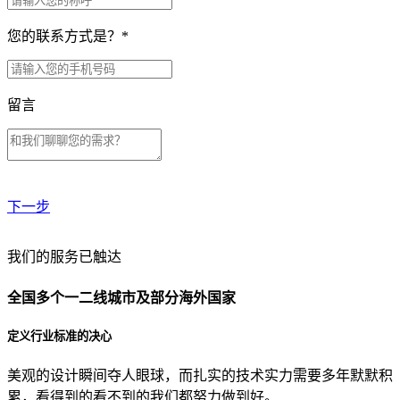
您的联系方式是？
*
留言
下一步
贵公司预算范围是？
我们的服务已触达
全国多个一二线城市及部分海外国家
贵公司的团队规模是？
定义行业标准的决心
美观的设计瞬间夺人眼球，而扎实的技术实力需要多年默默积
目前主要的营销渠道是？
累，看得到的看不到的我们都努力做到好。