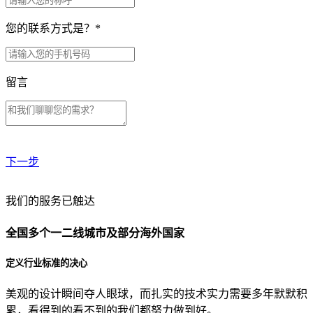
您的联系方式是？
*
留言
下一步
贵公司预算范围是？
我们的服务已触达
全国多个一二线城市及部分海外国家
贵公司的团队规模是？
定义行业标准的决心
美观的设计瞬间夺人眼球，而扎实的技术实力需要多年默默积
目前主要的营销渠道是？
累，看得到的看不到的我们都努力做到好。