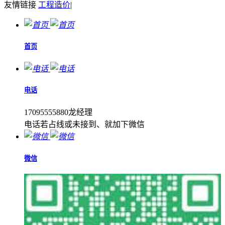
友情链接
工程造价
|
首页
电话
17095555880龙经理
电话若占线或未接到、就加下微信
微信