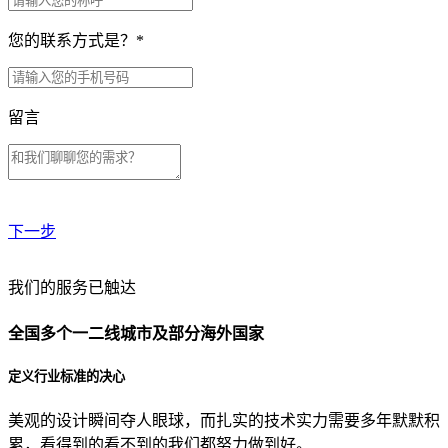
您的联系方式是？
*
留言
下一步
贵公司预算范围是？
我们的服务已触达
全国多个一二线城市及部分海外国家
贵公司的团队规模是？
定义行业标准的决心
美观的设计瞬间夺人眼球，而扎实的技术实力需要多年默默积
目前主要的营销渠道是？
累，看得到的看不到的我们都努力做到好。