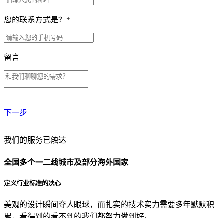
您的联系方式是？
*
留言
下一步
贵公司预算范围是？
我们的服务已触达
全国多个一二线城市及部分海外国家
贵公司的团队规模是？
定义行业标准的决心
美观的设计瞬间夺人眼球，而扎实的技术实力需要多年默默积
目前主要的营销渠道是？
累，看得到的看不到的我们都努力做到好。