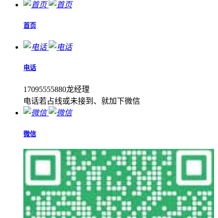
首页
电话
17095555880龙经理
电话若占线或未接到、就加下微信
微信