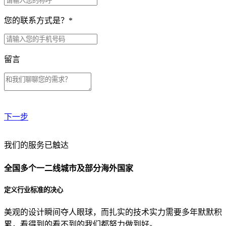
您的联系方式是？
*
留言
下一步
贵公司预算范围是？
我们的服务已触达
全国多个一二线城市及部分海外国家
贵公司的团队规模是？
定义行业标准的决心
美观的设计瞬间夺人眼球，而扎实的技术实力需要多年默默积
目前主要的营销渠道是？
累，看得到的看不到的我们都努力做到好。