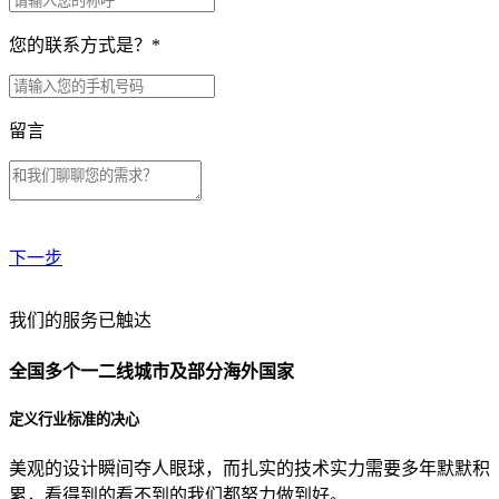
您的联系方式是？
*
留言
下一步
贵公司预算范围是？
我们的服务已触达
全国多个一二线城市及部分海外国家
贵公司的团队规模是？
定义行业标准的决心
美观的设计瞬间夺人眼球，而扎实的技术实力需要多年默默积
目前主要的营销渠道是？
累，看得到的看不到的我们都努力做到好。