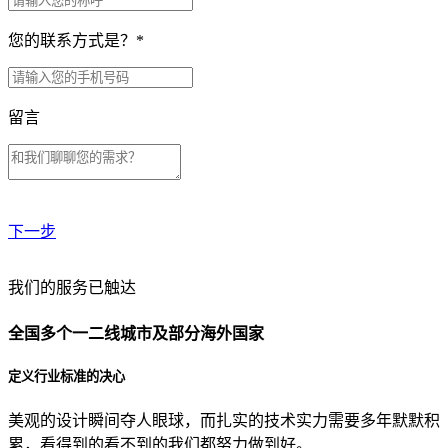
您的联系方式是？
*
留言
下一步
贵公司预算范围是？
我们的服务已触达
全国多个一二线城市及部分海外国家
贵公司的团队规模是？
定义行业标准的决心
美观的设计瞬间夺人眼球，而扎实的技术实力需要多年默默积
目前主要的营销渠道是？
累，看得到的看不到的我们都努力做到好。