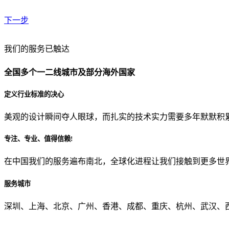
下一步
贵公司预算范围是？
我们的服务已触达
全国多个一二线城市及部分海外国家
贵公司的团队规模是？
定义行业标准的决心
美观的设计瞬间夺人眼球，而扎实的技术实力需要多年默默积
目前主要的营销渠道是？
专注、专业、值得信赖!
在中国我们的服务遍布南北，全球化进程让我们接触到更多世
从哪里了解到我们？
服务城市
上一步
确认发送
深圳、上海、北京、广州、香港、成都、重庆、杭州、武汉、西