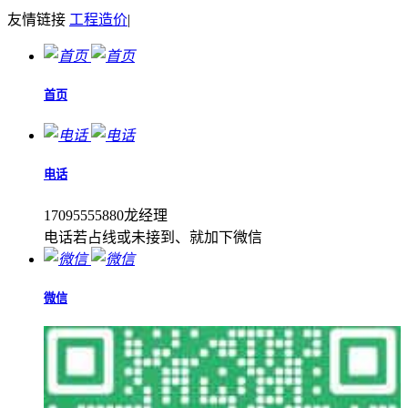
友情链接
工程造价
|
首页
电话
17095555880龙经理
电话若占线或未接到、就加下微信
微信