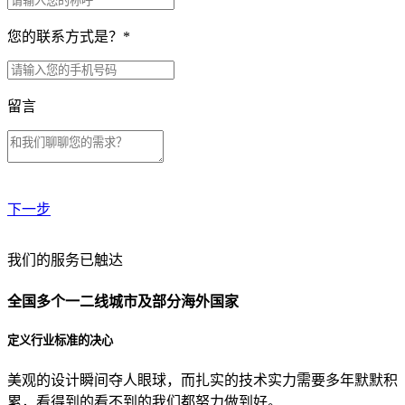
您的联系方式是？
*
留言
下一步
贵公司预算范围是？
我们的服务已触达
全国多个一二线城市及部分海外国家
贵公司的团队规模是？
定义行业标准的决心
美观的设计瞬间夺人眼球，而扎实的技术实力需要多年默默积
目前主要的营销渠道是？
累，看得到的看不到的我们都努力做到好。