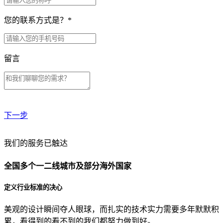
您的联系方式是？
*
留言
下一步
贵公司预算范围是？
我们的服务已触达
全国多个一二线城市及部分海外国家
贵公司的团队规模是？
定义行业标准的决心
美观的设计瞬间夺人眼球，而扎实的技术实力需要多年默默积
目前主要的营销渠道是？
累，看得到的看不到的我们都努力做到好。