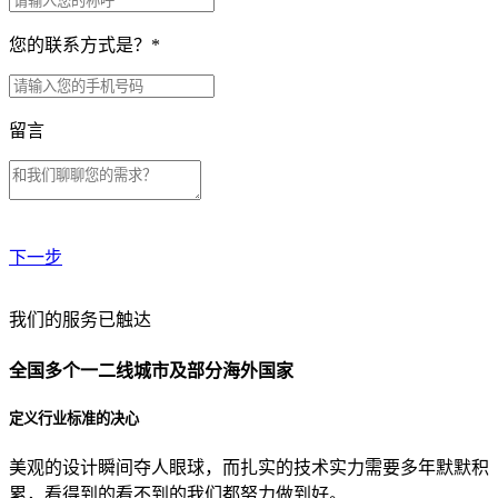
您的联系方式是？
*
留言
下一步
贵公司预算范围是？
我们的服务已触达
全国多个一二线城市及部分海外国家
贵公司的团队规模是？
定义行业标准的决心
美观的设计瞬间夺人眼球，而扎实的技术实力需要多年默默积
目前主要的营销渠道是？
累，看得到的看不到的我们都努力做到好。