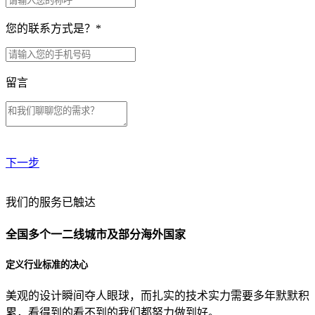
您的联系方式是？
*
留言
下一步
贵公司预算范围是？
我们的服务已触达
全国多个一二线城市及部分海外国家
贵公司的团队规模是？
定义行业标准的决心
美观的设计瞬间夺人眼球，而扎实的技术实力需要多年默默积
目前主要的营销渠道是？
累，看得到的看不到的我们都努力做到好。