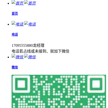
首页
电话
17095555880龙经理
电话若占线或未接到、就加下微信
微信