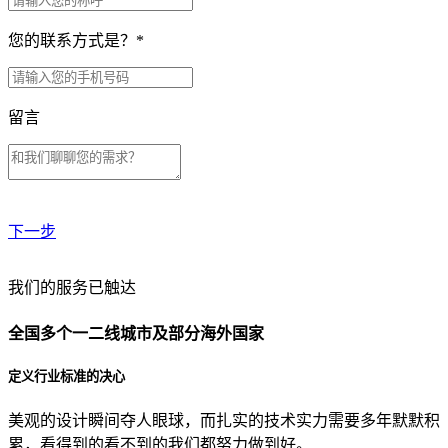
您的联系方式是？
*
留言
下一步
贵公司预算范围是？
我们的服务已触达
全国多个一二线城市及部分海外国家
贵公司的团队规模是？
定义行业标准的决心
美观的设计瞬间夺人眼球，而扎实的技术实力需要多年默默积
目前主要的营销渠道是？
累，看得到的看不到的我们都努力做到好。