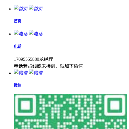
首页
电话
17095555880龙经理
电话若占线或未接到、就加下微信
微信