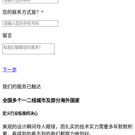
您的联系方式是？
*
留言
下一步
贵公司预算范围是？
我们的服务已触达
全国多个一二线城市及部分海外国家
贵公司的团队规模是？
定义行业标准的决心
美观的设计瞬间夺人眼球，而扎实的技术实力需要多年默默积
目前主要的营销渠道是？
累，看得到的看不到的我们都努力做到好。