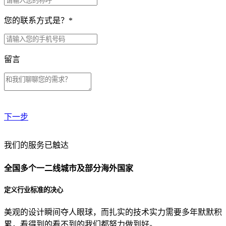
您的联系方式是？
*
留言
下一步
贵公司预算范围是？
我们的服务已触达
全国多个一二线城市及部分海外国家
贵公司的团队规模是？
定义行业标准的决心
美观的设计瞬间夺人眼球，而扎实的技术实力需要多年默默积
目前主要的营销渠道是？
累，看得到的看不到的我们都努力做到好。