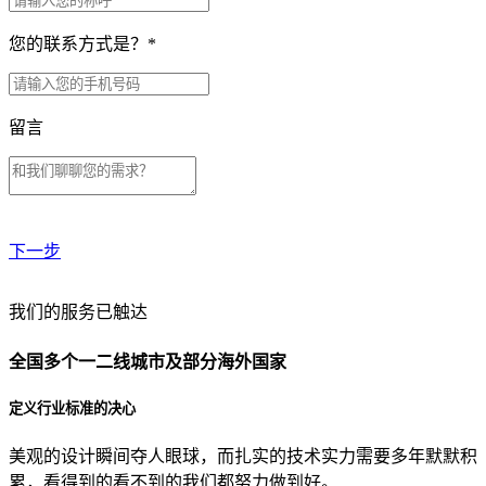
您的联系方式是？
*
留言
下一步
贵公司预算范围是？
我们的服务已触达
全国多个一二线城市及部分海外国家
贵公司的团队规模是？
定义行业标准的决心
美观的设计瞬间夺人眼球，而扎实的技术实力需要多年默默积
目前主要的营销渠道是？
累，看得到的看不到的我们都努力做到好。