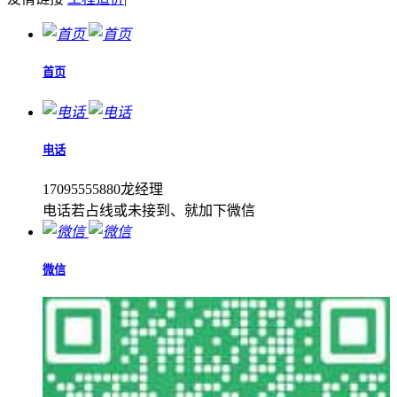
首页
电话
17095555880龙经理
电话若占线或未接到、就加下微信
微信