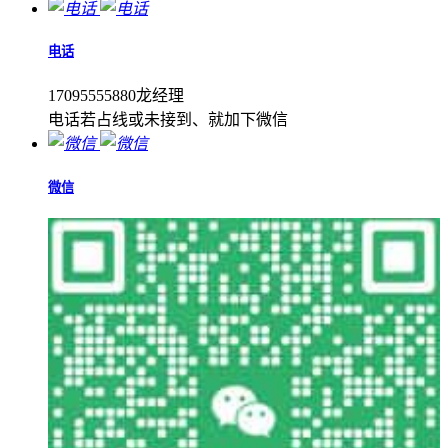
电话
17095555880龙经理
电话若占线或未接到、就加下微信
微信