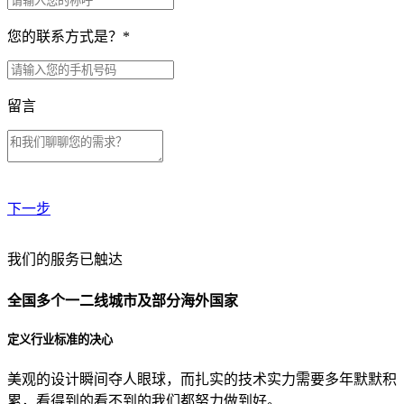
您的联系方式是？
*
留言
下一步
贵公司预算范围是？
我们的服务已触达
全国多个一二线城市及部分海外国家
贵公司的团队规模是？
定义行业标准的决心
美观的设计瞬间夺人眼球，而扎实的技术实力需要多年默默积
目前主要的营销渠道是？
累，看得到的看不到的我们都努力做到好。