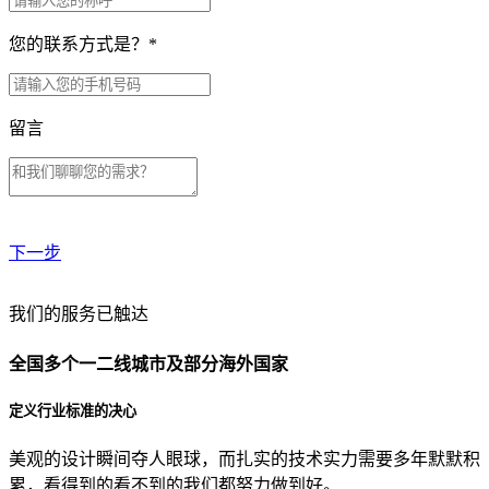
您的联系方式是？
*
留言
下一步
贵公司预算范围是？
我们的服务已触达
全国多个一二线城市及部分海外国家
贵公司的团队规模是？
定义行业标准的决心
美观的设计瞬间夺人眼球，而扎实的技术实力需要多年默默积
目前主要的营销渠道是？
累，看得到的看不到的我们都努力做到好。