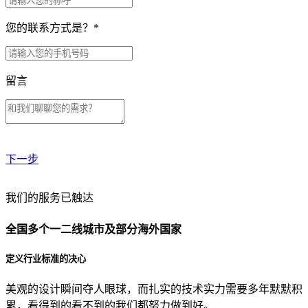
您的联系方式是？
*
留言
下一步
贵公司预算范围是？
我们的服务已触达
全国多个一二线城市及部分海外国家
贵公司的团队规模是？
定义行业标准的决心
美观的设计瞬间夺人眼球，而扎实的技术实力需要多年默默积
目前主要的营销渠道是？
累，看得到的看不到的我们都努力做到好。