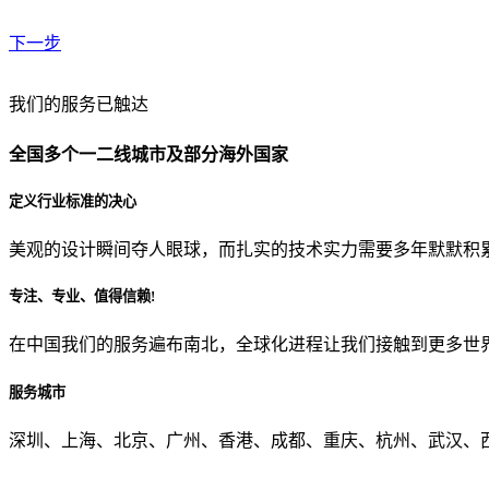
下一步
贵公司预算范围是？
我们的服务已触达
全国多个一二线城市及部分海外国家
贵公司的团队规模是？
定义行业标准的决心
美观的设计瞬间夺人眼球，而扎实的技术实力需要多年默默积
目前主要的营销渠道是？
专注、专业、值得信赖!
在中国我们的服务遍布南北，全球化进程让我们接触到更多世
从哪里了解到我们？
服务城市
上一步
确认发送
深圳、上海、北京、广州、香港、成都、重庆、杭州、武汉、西