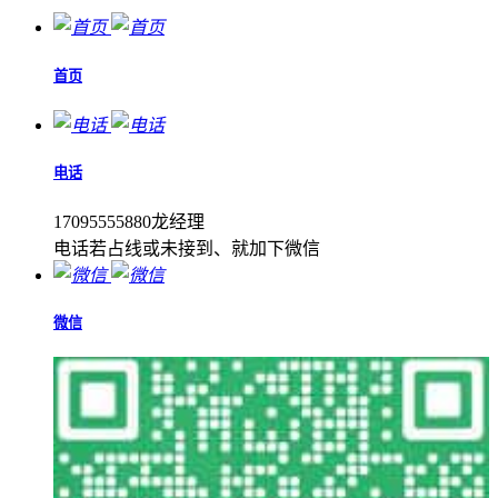
首页
电话
17095555880龙经理
电话若占线或未接到、就加下微信
微信