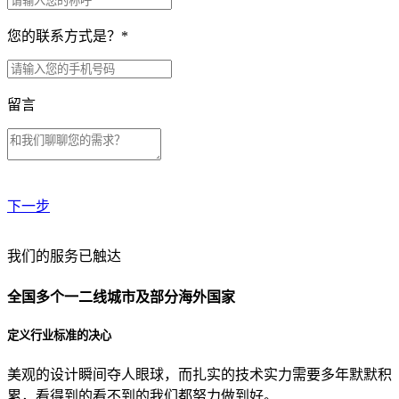
您的联系方式是？
*
留言
下一步
贵公司预算范围是？
我们的服务已触达
全国多个一二线城市及部分海外国家
贵公司的团队规模是？
定义行业标准的决心
美观的设计瞬间夺人眼球，而扎实的技术实力需要多年默默积
目前主要的营销渠道是？
累，看得到的看不到的我们都努力做到好。