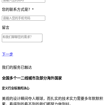
您的联系方式是？
*
留言
下一步
贵公司预算范围是？
我们的服务已触达
全国多个一二线城市及部分海外国家
贵公司的团队规模是？
定义行业标准的决心
美观的设计瞬间夺人眼球，而扎实的技术实力需要多年默默积
目前主要的营销渠道是？
累，看得到的看不到的我们都努力做到好。