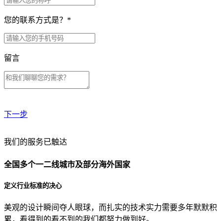
您的联系方式是？
*
留言
下一步
贵公司预算范围是？
我们的服务已触达
全国多个一二线城市及部分海外国家
贵公司的团队规模是？
定义行业标准的决心
美观的设计瞬间夺人眼球，而扎实的技术实力需要多年默默积
目前主要的营销渠道是？
累，看得到的看不到的我们都努力做到好。