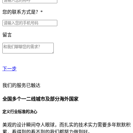
您的联系方式是？
*
留言
下一步
贵公司预算范围是？
我们的服务已触达
全国多个一二线城市及部分海外国家
贵公司的团队规模是？
定义行业标准的决心
美观的设计瞬间夺人眼球，而扎实的技术实力需要多年默默积
目前主要的营销渠道是？
累，看得到的看不到的我们都努力做到好。