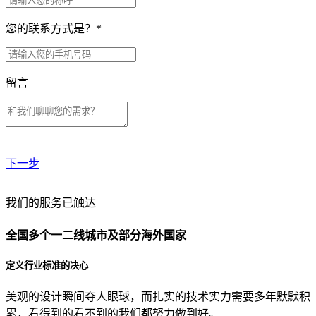
您的联系方式是？
*
留言
下一步
贵公司预算范围是？
我们的服务已触达
全国多个一二线城市及部分海外国家
贵公司的团队规模是？
定义行业标准的决心
美观的设计瞬间夺人眼球，而扎实的技术实力需要多年默默积
目前主要的营销渠道是？
累，看得到的看不到的我们都努力做到好。