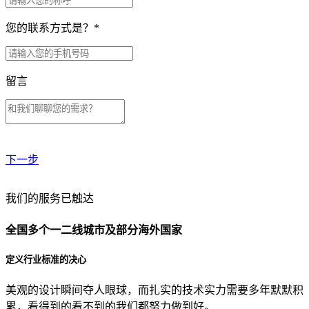
您的联系方式是？
*
留言
下一步
贵公司预算范围是？
我们的服务已触达
全国多个一二线城市及部分海外国家
贵公司的团队规模是？
定义行业标准的决心
美观的设计瞬间夺人眼球，而扎实的技术实力需要多年默默积
目前主要的营销渠道是？
累，看得到的看不到的我们都努力做到好。