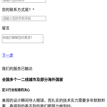
您的联系方式是？
*
留言
下一步
贵公司预算范围是？
我们的服务已触达
全国多个一二线城市及部分海外国家
贵公司的团队规模是？
定义行业标准的决心
美观的设计瞬间夺人眼球，而扎实的技术实力需要多年默默积
目前主要的营销渠道是？
累，看得到的看不到的我们都努力做到好。