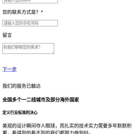
您的联系方式是？
*
留言
下一步
贵公司预算范围是？
我们的服务已触达
全国多个一二线城市及部分海外国家
贵公司的团队规模是？
定义行业标准的决心
美观的设计瞬间夺人眼球，而扎实的技术实力需要多年默默积
目前主要的营销渠道是？
累，看得到的看不到的我们都努力做到好。