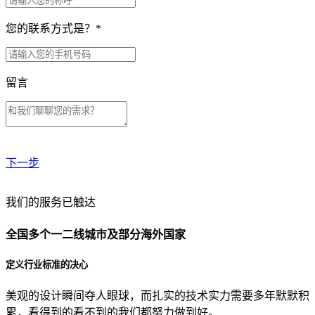
您的联系方式是？
*
留言
下一步
贵公司预算范围是？
我们的服务已触达
全国多个一二线城市及部分海外国家
贵公司的团队规模是？
定义行业标准的决心
美观的设计瞬间夺人眼球，而扎实的技术实力需要多年默默积
目前主要的营销渠道是？
累，看得到的看不到的我们都努力做到好。