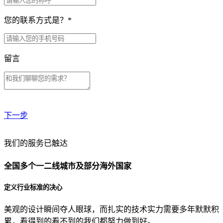
您的联系方式是？
*
留言
下一步
贵公司预算范围是？
我们的服务已触达
全国多个一二线城市及部分海外国家
贵公司的团队规模是？
定义行业标准的决心
美观的设计瞬间夺人眼球，而扎实的技术实力需要多年默默积
目前主要的营销渠道是？
累，看得到的看不到的我们都努力做到好。