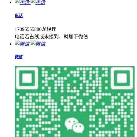
电话
17095555880龙经理
电话若占线或未接到、就加下微信
微信