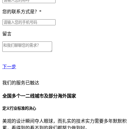
您的联系方式是？
*
留言
下一步
贵公司预算范围是？
我们的服务已触达
全国多个一二线城市及部分海外国家
贵公司的团队规模是？
定义行业标准的决心
美观的设计瞬间夺人眼球，而扎实的技术实力需要多年默默积
目前主要的营销渠道是？
累，看得到的看不到的我们都努力做到好。