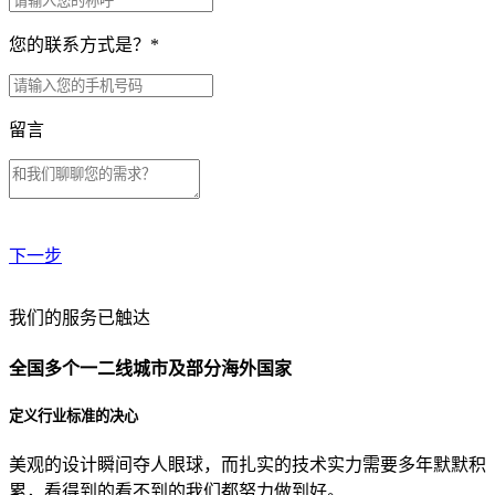
您的联系方式是？
*
留言
下一步
贵公司预算范围是？
我们的服务已触达
全国多个一二线城市及部分海外国家
贵公司的团队规模是？
定义行业标准的决心
美观的设计瞬间夺人眼球，而扎实的技术实力需要多年默默积
目前主要的营销渠道是？
累，看得到的看不到的我们都努力做到好。