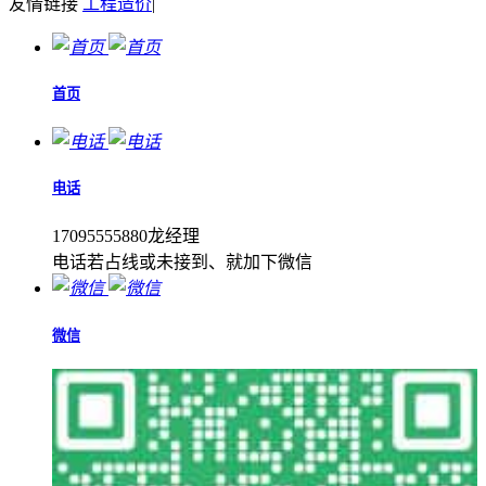
友情链接
工程造价
|
首页
电话
17095555880龙经理
电话若占线或未接到、就加下微信
微信