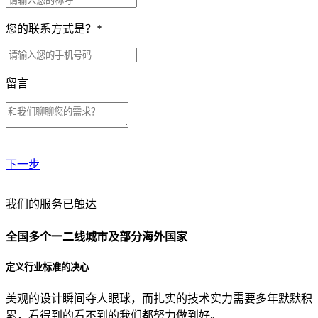
您的联系方式是？
*
留言
下一步
贵公司预算范围是？
我们的服务已触达
全国多个一二线城市及部分海外国家
贵公司的团队规模是？
定义行业标准的决心
美观的设计瞬间夺人眼球，而扎实的技术实力需要多年默默积
目前主要的营销渠道是？
累，看得到的看不到的我们都努力做到好。