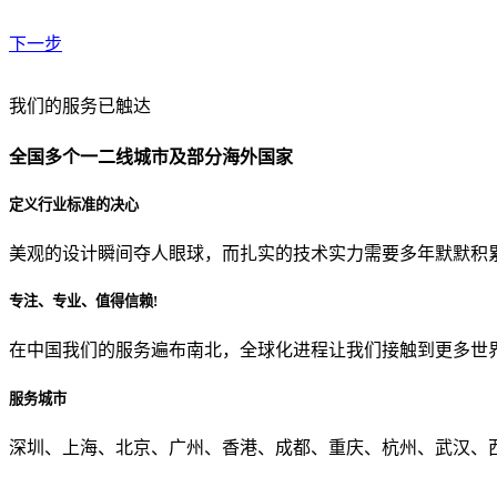
下一步
贵公司预算范围是？
我们的服务已触达
全国多个一二线城市及部分海外国家
贵公司的团队规模是？
定义行业标准的决心
美观的设计瞬间夺人眼球，而扎实的技术实力需要多年默默积
目前主要的营销渠道是？
专注、专业、值得信赖!
在中国我们的服务遍布南北，全球化进程让我们接触到更多世
从哪里了解到我们？
服务城市
上一步
确认发送
深圳、上海、北京、广州、香港、成都、重庆、杭州、武汉、西