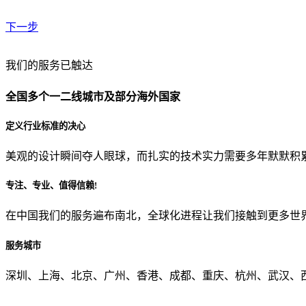
下一步
贵公司预算范围是？
我们的服务已触达
全国多个一二线城市及部分海外国家
贵公司的团队规模是？
定义行业标准的决心
美观的设计瞬间夺人眼球，而扎实的技术实力需要多年默默积
目前主要的营销渠道是？
专注、专业、值得信赖!
在中国我们的服务遍布南北，全球化进程让我们接触到更多世
从哪里了解到我们？
服务城市
上一步
确认发送
深圳、上海、北京、广州、香港、成都、重庆、杭州、武汉、西