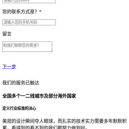
您的联系方式是？
*
留言
下一步
贵公司预算范围是？
我们的服务已触达
全国多个一二线城市及部分海外国家
贵公司的团队规模是？
定义行业标准的决心
美观的设计瞬间夺人眼球，而扎实的技术实力需要多年默默积
目前主要的营销渠道是？
累，看得到的看不到的我们都努力做到好。