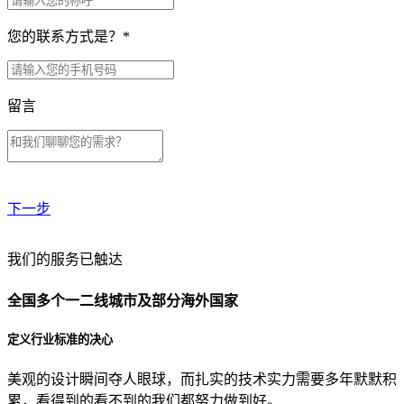
您的联系方式是？
*
留言
下一步
贵公司预算范围是？
我们的服务已触达
全国多个一二线城市及部分海外国家
贵公司的团队规模是？
定义行业标准的决心
美观的设计瞬间夺人眼球，而扎实的技术实力需要多年默默积
目前主要的营销渠道是？
累，看得到的看不到的我们都努力做到好。