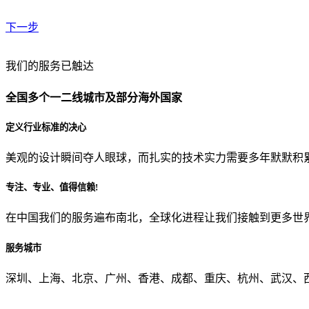
下一步
贵公司预算范围是？
我们的服务已触达
全国多个一二线城市及部分海外国家
贵公司的团队规模是？
定义行业标准的决心
美观的设计瞬间夺人眼球，而扎实的技术实力需要多年默默积
目前主要的营销渠道是？
专注、专业、值得信赖!
在中国我们的服务遍布南北，全球化进程让我们接触到更多世
从哪里了解到我们？
服务城市
上一步
确认发送
深圳、上海、北京、广州、香港、成都、重庆、杭州、武汉、西