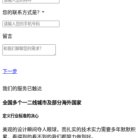
您的联系方式是？
*
留言
下一步
贵公司预算范围是？
我们的服务已触达
全国多个一二线城市及部分海外国家
贵公司的团队规模是？
定义行业标准的决心
美观的设计瞬间夺人眼球，而扎实的技术实力需要多年默默积
目前主要的营销渠道是？
累，看得到的看不到的我们都努力做到好。