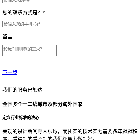
您的联系方式是？
*
留言
下一步
贵公司预算范围是？
我们的服务已触达
全国多个一二线城市及部分海外国家
贵公司的团队规模是？
定义行业标准的决心
美观的设计瞬间夺人眼球，而扎实的技术实力需要多年默默积
目前主要的营销渠道是？
累，看得到的看不到的我们都努力做到好。